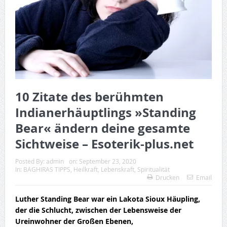
10 Zitate des berühmten
Indianerhäuptlings »Standing
Bear« ändern deine gesamte
Sichtweise – Esoterik-plus.net
Posted By:
admin
on:
September 23, 2020
In:
BAGHIRAS TIPPS
,
Heilkraft
,
Lebenskraft
,
Spiritualität
Drucken
Email
Luther Standing Bear war ein Lakota Sioux Häupling,
der die Schlucht, zwischen der Lebensweise der
Ureinwohner der Großen Ebenen,