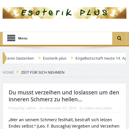
Menu
r klaren Gedanken
Esoterik-plus
Engelbotschaft heute 14. April 
el der guten Träume
HOME
ZEIT FÜR SICH NEHMEN
Du musst verzeihen und loslassen um den
inneren Schmerz zu heilen…
Posted By:
admin
on:
November 07, 2016
In:
Leben und Lieben
„Wer an seinem Schmerz festhält, bestraft sich letzen
Endes selbst.“ (Leo. F. Buscaglia) Vergeben und Verzeihen