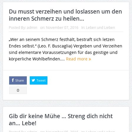
Du musst verzeihen und loslassen um den
inneren Schmerz zu heilen…
Posted By:
admin
on:
November 07, 2016
In:
Leben und Lieben
„Wer an seinem Schmerz festhält, bestraft sich letzen
Endes selbst.“ (Leo. F. Buscaglia) Vergeben und Verzeihen
sind elementare Voraussetzungen für das geistige und
körperliche Wohlbefinden....
Read more
Share
Tweet
0
Gib dir keine Mühe … Streng dich nicht
an… Lebe!
Posted By:
admin
on:
November 05, 2016
In:
Leben und Lieben