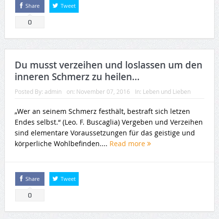
Share
Tweet
0
Du musst verzeihen und loslassen um den
inneren Schmerz zu heilen…
Posted By:
admin
on:
November 07, 2016
In:
Leben und Lieben
„Wer an seinem Schmerz festhält, bestraft sich letzen
Endes selbst.“ (Leo. F. Buscaglia) Vergeben und Verzeihen
sind elementare Voraussetzungen für das geistige und
körperliche Wohlbefinden....
Read more
Share
Tweet
0