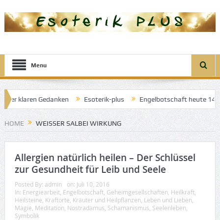
Menu
l der klaren Gedanken
Esoterik-plus
Engelbotschaft heute 14. A
 Engel der guten Träume
HOME
WEISSER SALBEI WIRKUNG
Allergien natürlich heilen – Der Schlüssel
zur Gesundheit für Leib und Seele
Posted By:
admin
on:
Juli 10, 2016
In:
Energiearbeit
,
Engelbotschaft
,
Geheimgesellschaften
,
Heilkraft
,
Heilsteine
,
Kraftorte
,
Kräuter und Heilpflanzen
,
Leben und Lieben
,
Magie
,
Meditation
,
Nostradamus
,
Schamanismus
,
Seelenleben
,
Symbolik