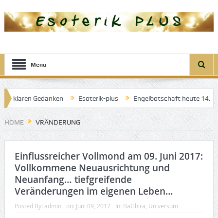
Menu
 der klaren Gedanken
Esoterik-plus
Engelbotschaft heute 14. Apr
Engel der guten Träume
HOME
VRÄNDERUNG
Einflussreicher Vollmond am 09. Juni 2017:
Vollkommene Neuausrichtung und
Neuanfang… tiefgreifende
Veränderungen im eigenen Leben…
Posted By:
admin
on:
Juni 09, 2017
In:
BaGhira
,
Universum