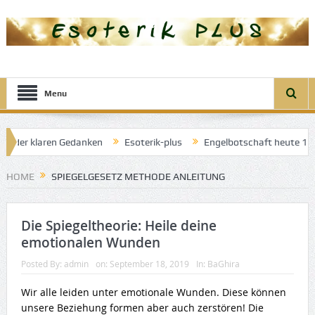
Menu
el der klaren Gedanken
Esoterik-plus
Engelbotschaft heute 14. 
: Engel der guten Träume
HOME
SPIEGELGESETZ METHODE ANLEITUNG
Die Spiegeltheorie: Heile deine
emotionalen Wunden
Posted By:
admin
on:
September 18, 2019
In:
BaGhira
Wir alle leiden unter emotionale Wunden. Diese können
unsere Beziehung formen aber auch zerstören! Die