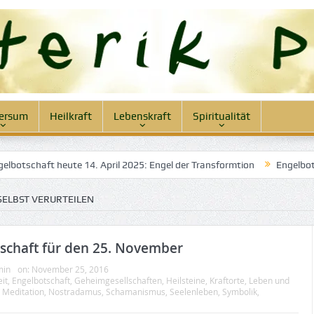
ersum
Heilkraft
Lebenskraft
Spiritualität
otschaft heute 14. April 2025: Engel der Transformtion
Engelbotsch
SELBST VERURTEILEN
schaft für den 25. November
min
on:
November 25, 2016
it
,
Engelbotschaft
,
Geheimgesellschaften
,
Heilsteine
,
Kraftorte
,
Leben und
,
Meditation
,
Nostradamus
,
Schamanismus
,
Seelenleben
,
Symbolik
,