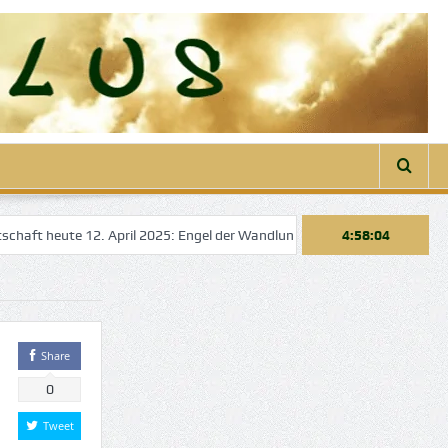
aft heute 12. April 2025: Engel der Wandlung
Engelbotschaft heute 
4:58:04
Share
0
Tweet