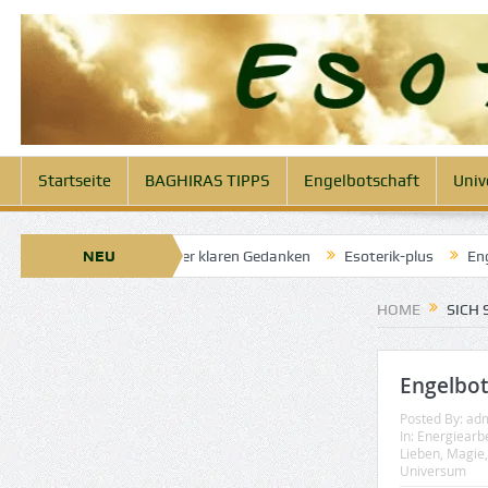
Startseite
BAGHIRAS TIPPS
Engelbotschaft
Univ
 23. April 2025: Engel der klaren Gedanken
NEU
Esoterik-plus
Engelb
HOME
SICH 
Engelbot
Posted By:
ad
In:
Energiearbe
Lieben
,
Magie
Universum