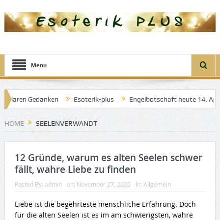
Menu
r klaren Gedanken
Esoterik-plus
Engelbotschaft heute 14. April 
el der guten Träume
HOME
SEELENVERWANDT
12 Gründe, warum es alten Seelen schwer
fällt, wahre Liebe zu finden
Posted By:
admin
on:
November 27, 2020
In:
Allgemein
Liebe ist die begehrteste menschliche Erfahrung. Doch
für die alten Seelen ist es im am schwierigsten, wahre