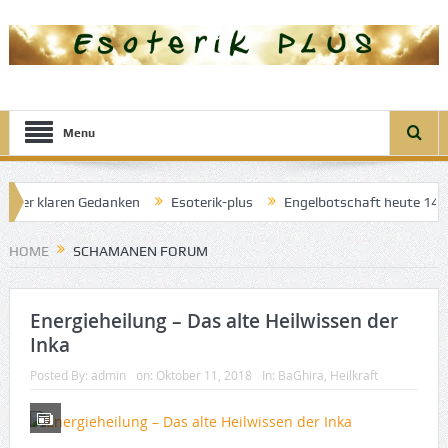
Menu
el der klaren Gedanken
Esoterik-plus
Engelbotschaft heute 14. A
 Engel der guten Träume
HOME
SCHAMANEN FORUM
Energieheilung – Das alte Heilwissen der
Inka
Posted By:
admin
on:
Oktober 11, 2018
In:
BaGhira
,
Heilkraft