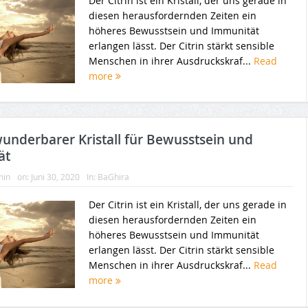
Der Citrin ist ein Kristall, der uns gerade in
diesen herausfordernden Zeiten ein
höheres Bewusstsein und Immunität
erlangen lässt. Der Citrin stärkt sensible
Menschen in ihrer Ausdruckskraf...
Read
more
 wunderbarer Kristall für Bewusstsein und
ät
min
on:
Juni 30, 2020
In:
BaGhira
Der Citrin ist ein Kristall, der uns gerade in
diesen herausfordernden Zeiten ein
höheres Bewusstsein und Immunität
erlangen lässt. Der Citrin stärkt sensible
Menschen in ihrer Ausdruckskraf...
Read
more