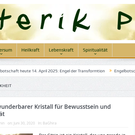
ersum
Heilkraft
Lebenskraft
Spiritualität
haft heute 14. April 2025: Engel der Transformtion
Engelbotschaft 
KHEIT
 wunderbarer Kristall für Bewusstsein und
ät
min
on:
Juni 30, 2020
In:
BaGhira