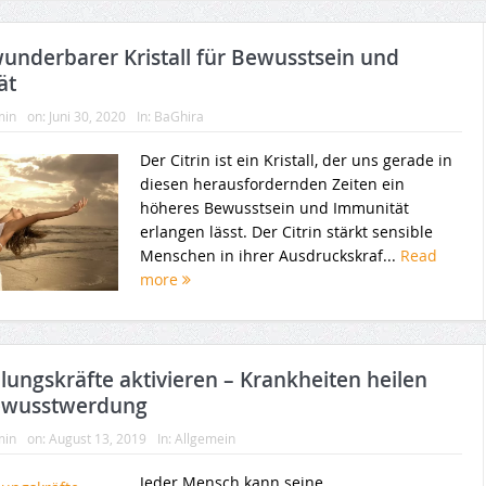
 wunderbarer Kristall für Bewusstsein und
ät
min
on:
Juni 30, 2020
In:
BaGhira
Der Citrin ist ein Kristall, der uns gerade in
diesen herausfordernden Zeiten ein
höheres Bewusstsein und Immunität
erlangen lässt. Der Citrin stärkt sensible
Menschen in ihrer Ausdruckskraf...
Read
more
ilungskräfte aktivieren – Krankheiten heilen
ewusstwerdung
min
on:
August 13, 2019
In:
Allgemein
Jeder Mensch kann seine