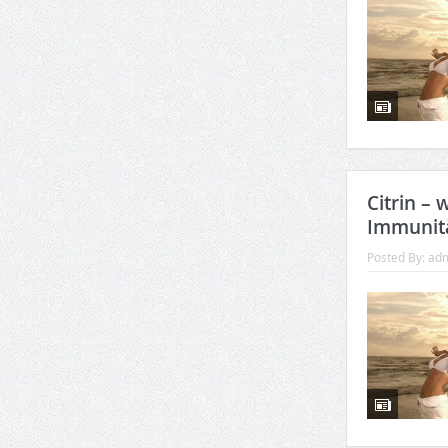
Citrin –
Immunit
Posted By:
ad