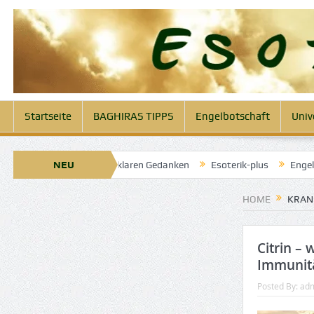
Startseite
BAGHIRAS TIPPS
Engelbotschaft
Univ
 April 2025: Engel der klaren Gedanken
NEU
Esoterik-plus
Engelbotsc
HOME
KRAN
Citrin –
Immunit
Posted By:
ad