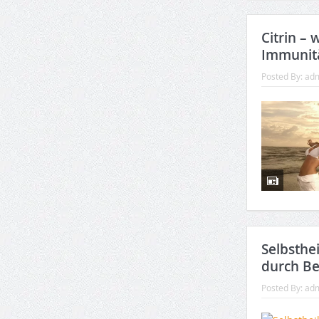
Citrin –
Immunit
Posted By:
ad
Selbsthe
durch B
Posted By:
ad