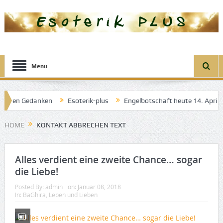
Menu
 klaren Gedanken
Esoterik-plus
Engelbotschaft heute 14. April 2
l der guten Träume
HOME
KONTAKT ABBRECHEN TEXT
Alles verdient eine zweite Chance… sogar
die Liebe!
Posted By:
admin
on:
Januar 08, 2018
In:
BaGhira
,
Leben und Lieben