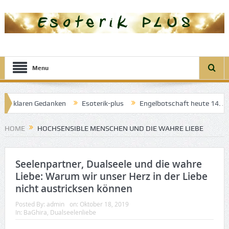
Menu
der klaren Gedanken
Esoterik-plus
Engelbotschaft heute 14. Apri
ngel der guten Träume
HOME
HOCHSENSIBLE MENSCHEN UND DIE WAHRE LIEBE
Seelenpartner, Dualseele und die wahre
Liebe: Warum wir unser Herz in der Liebe
nicht austricksen können
Posted By:
admin
on:
Oktober 18, 2019
In:
BaGhira
,
Dualseelenliebe