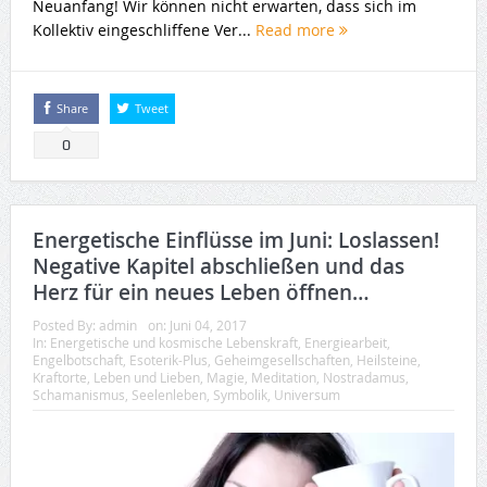
Neuanfang! Wir können nicht erwarten, dass sich im
Kollektiv eingeschliffene Ver...
Read more
Share
Tweet
0
Energetische Einflüsse im Juni: Loslassen!
Negative Kapitel abschließen und das
Herz für ein neues Leben öffnen…
Posted By:
admin
on:
Juni 04, 2017
In:
Energetische und kosmische Lebenskraft
,
Energiearbeit
,
Engelbotschaft
,
Esoterik-Plus
,
Geheimgesellschaften
,
Heilsteine
,
Kraftorte
,
Leben und Lieben
,
Magie
,
Meditation
,
Nostradamus
,
Schamanismus
,
Seelenleben
,
Symbolik
,
Universum