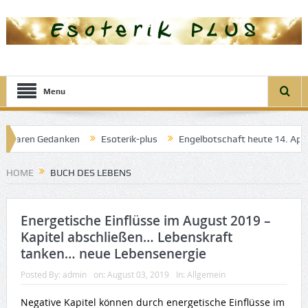
Menu
r klaren Gedanken
Esoterik-plus
Engelbotschaft heute 14. April 
el der guten Träume
HOME
BUCH DES LEBENS
Energetische Einflüsse im August 2019 –
Kapitel abschließen… Lebenskraft
tanken… neue Lebensenergie
Posted By:
admin
on:
August 03, 2019
In:
Allgemein
Negative Kapitel können durch energetische Einflüsse im