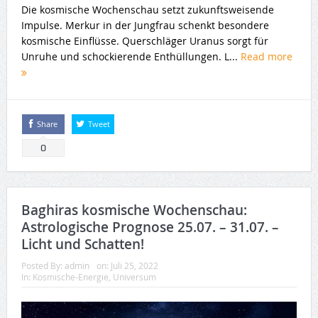
Die kosmische Wochenschau setzt zukunftsweisende
Impulse. Merkur in der Jungfrau schenkt besondere
kosmische Einflüsse. Querschläger Uranus sorgt für
Unruhe und schockierende Enthüllungen. L...
Read more
Share
Tweet
0
Baghiras kosmische Wochenschau:
Astrologische Prognose 25.07. – 31.07. –
Licht und Schatten!
Posted By:
admin
on:
Juli 25, 2022
In:
Kosmische-Energie
,
Universum