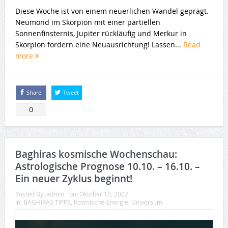
Diese Woche ist von einem neuerlichen Wandel geprägt.
Neumond im Skorpion mit einer partiellen
Sonnenfinsternis, Jupiter rückläufig und Merkur in
Skorpion fordern eine Neuausrichtung! Lassen...
Read
more
Share
Tweet
0
Baghiras kosmische Wochenschau:
Astrologische Prognose 10.10. – 16.10. –
Ein neuer Zyklus beginnt!
Posted By:
admin
on:
Oktober 10, 2022
In:
BAGHIRAS TIPPS
,
Kosmische-Energie
,
Universum