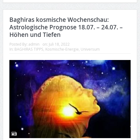
Baghiras kosmische Wochenschau:
Astrologische Prognose 18.07. – 24.07. –
Höhen und Tiefen
Posted By:
admin
on:
Juli 18, 2022
In:
BAGHIRAS TIPPS
,
Kosmische-Energie
,
Universum