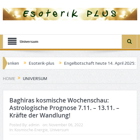
Universum
Esoterik-plus
Engelbotschaft heute 14. April 2025: Engel der Tr
me
HOME
UNIVERSUM
Baghiras kosmische Wochenschau:
Astrologische Prognose 7.11. – 13.11. –
Kräfte der Wandlung!
Posted By:
admin
on:
November 06, 2022
In:
Kosmische-Energie
,
Universum