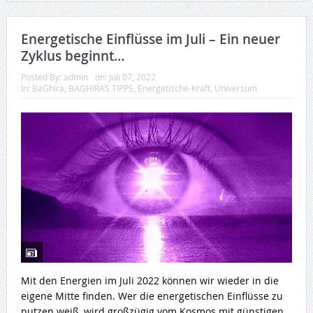
Energetische Einflüsse im Juli – Ein neuer
Zyklus beginnt…
Posted By:
admin
on:
Juli 07, 2022
In:
BaGhira
,
BAGHIRAS TIPPS
,
Energetische-Kraft
,
Universum
Mit den Energien im Juli 2022 können wir wieder in die
eigene Mitte finden. Wer die energetischen Einflüsse zu
nutzen weiß, wird großzügig vom Kosmos mit günstigen