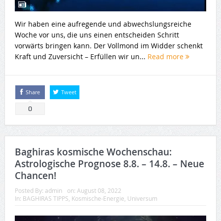
Wir haben eine aufregende und abwechslungsreiche
Woche vor uns, die uns einen entscheiden Schritt
vorwärts bringen kann. Der Vollmond im Widder schenkt
Kraft und Zuversicht – Erfüllen wir un...
Read more
Share
Tweet
0
Baghiras kosmische Wochenschau:
Astrologische Prognose 8.8. – 14.8. – Neue
Chancen!
Posted By:
admin
on:
August 08, 2022
In:
BAGHIRAS TIPPS
,
Kosmische-Energie
,
Universum