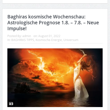
Baghiras kosmische Wochenschau:
Astrologische Prognose 1.8. – 7.8. – Neue
Impulse!
Posted By:
admin
on:
August 01, 2022
In:
BAGHIRAS TIPPS
,
Kosmische-Energie
,
Universum