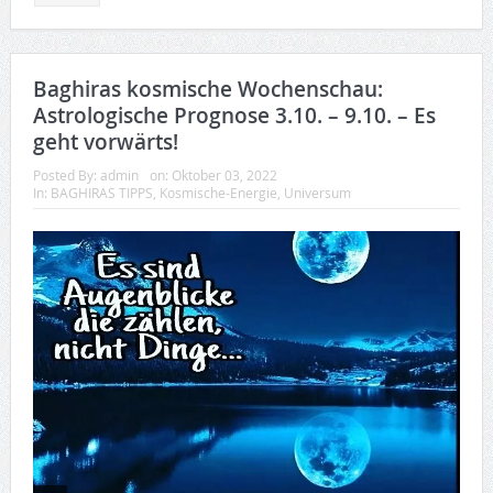
Baghiras kosmische Wochenschau:
Astrologische Prognose 3.10. – 9.10. – Es
geht vorwärts!
Posted By:
admin
on:
Oktober 03, 2022
In:
BAGHIRAS TIPPS
,
Kosmische-Energie
,
Universum