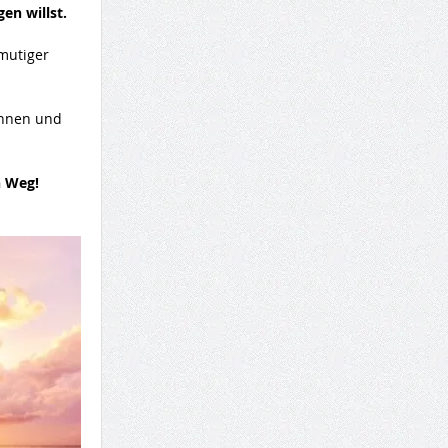
en willst.
 mutiger
innen und
n Weg!