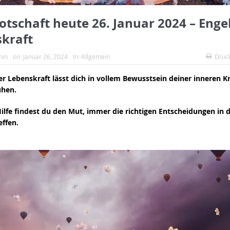
otschaft heute 26. Januar 2024 – Enge
kraft
min
on:
Januar 26, 2024
In:
Allgemein
Druc
er Lebenskraft lässt dich in vollem Bewusstsein deiner inneren Kr
uhen.
Hilfe findest du den Mut, immer die richtigen Entscheidungen in
effen.