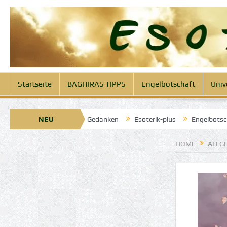
Startseite
BAGHIRAS TIPPS
Engelbotschaft
Univ
klaren Gedanken
NEU
Esoterik-plus
Engelbotschaft heute 14. April 2
HOME
ALLG