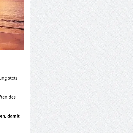
ung stets
ften des
len, damit