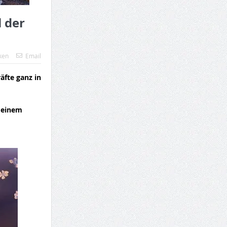
l der
ken
Email
äfte ganz in
 deinem