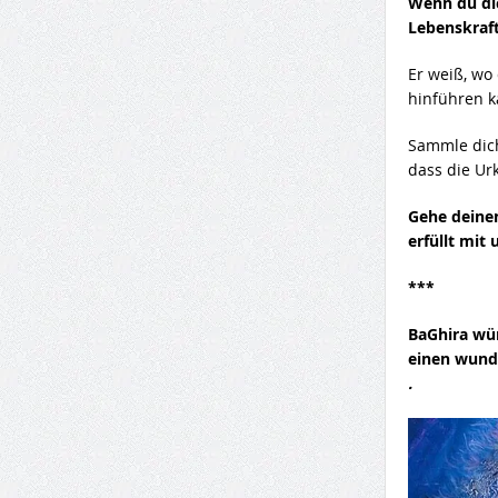
Wenn du dic
Lebenskraft
Er weiß, wo
hinführen k
Sammle dich
dass die Ur
Gehe deinen
erfüllt mit
***
BaGhira wün
einen wund
.