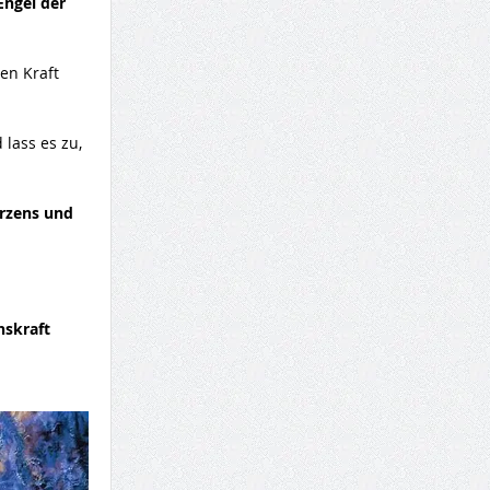
Engel der
en Kraft
lass es zu,
erzens und
nskraft