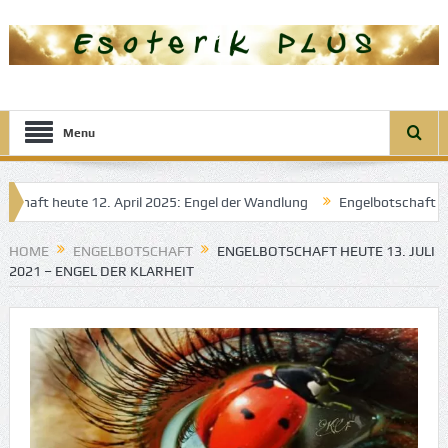
Menu
eute 12. April 2025: Engel der Wandlung
Engelbotschaft heute 22. M
HOME
ENGELBOTSCHAFT
ENGELBOTSCHAFT HEUTE 13. JULI
2021 – ENGEL DER KLARHEIT