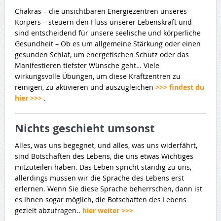
Chakras – die unsichtbaren Energiezentren unseres
Körpers – steuern den Fluss unserer Lebenskraft und
sind entscheidend für unsere seelische und körperliche
Gesundheit – Ob es um allgemeine Stärkung oder einen
gesunden Schlaf, um energetischen Schutz oder das
Manifestieren tiefster Wünsche geht… Viele
wirkungsvolle Übungen, um diese Kraftzentren zu
reinigen, zu aktivieren und auszugleichen
>>> findest du
hier >>>
.
Nichts geschieht umsonst
Alles, was uns begegnet, und alles, was uns widerfährt,
sind Botschaften des Lebens, die uns etwas Wichtiges
mitzuteilen haben. Das Leben spricht ständig zu uns,
allerdings müssen wir die Sprache des Lebens erst
erlernen. Wenn Sie diese Sprache beherrschen, dann ist
es Ihnen sogar möglich, die Botschaften des Lebens
gezielt abzufragen..
hier weiter >>>