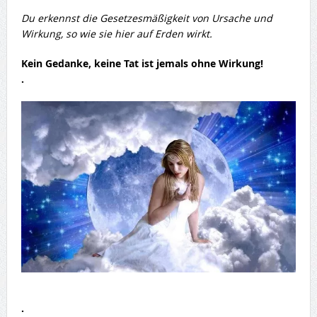
Du erkennst die Gesetzesmäßigkeit von Ursache und
Wirkung, so wie sie hier auf Erden wirkt.
Kein Gedanke, keine Tat ist jemals ohne Wirkung!
.
.