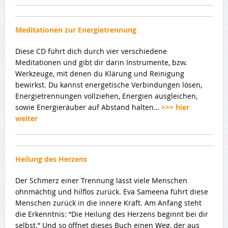
Meditationen zur Energietrennung
Diese CD führt dich durch vier verschiedene
Meditationen und gibt dir darin Instrumente, bzw.
Werkzeuge, mit denen du Klärung und Reinigung
bewirkst. Du kannst energetische Verbindungen lösen,
Energietrennungen vollziehen, Energien ausgleichen,
sowie Energieräuber auf Abstand halten…
>>> hier
weiter
Heilung des Herzens
Der Schmerz einer Trennung lässt viele Menschen
ohnmächtig und hilflos zurück. Eva Sameena führt diese
Menschen zurück in die innere Kraft. Am Anfang steht
die Erkenntnis: “Die Heilung des Herzens beginnt bei dir
selbst.” Und so öffnet dieses Buch einen Weg, der aus