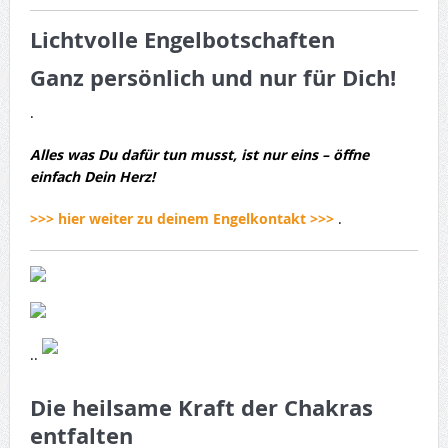
Lichtvolle Engelbotschaften
Ganz persönlich und nur für Dich!
.
Alles was Du dafür tun musst, ist nur eins – öffne
einfach Dein Herz!
>>> hier weiter zu deinem Engelkontakt >>>
.
..
Die heilsame Kraft der Chakras
entfalten