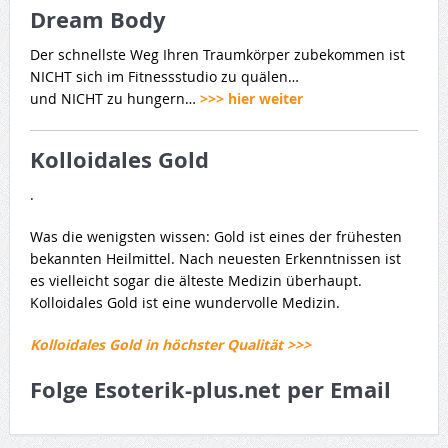
Dream Body
Der schnellste Weg Ihren Traumkörper zubekommen ist
NICHT sich im Fitnessstudio zu quälen…
und NICHT zu hungern…
>>> hier weiter
Kolloidales Gold
.
Was die wenigsten wissen: Gold ist eines der frühesten
bekannten Heilmittel. Nach neuesten Erkenntnissen ist
es vielleicht sogar die älteste Medizin überhaupt.
Kolloidales Gold ist eine wundervolle Medizin.
Kolloidales Gold in höchster Qualität >>>
Folge Esoterik-plus.net per Email