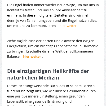
Die Engel finden immer wieder neue Wege, um mit uns in
Kontakt zu treten und uns an ihre Anwesenheit zu
erinnern. In diesem digitalen Zeitalter sind wir mehr
denn je von Zahlen umgeben und die Engel nutzen dies,
um mit uns zu kommunizieren –
hier weiter
.
Ziehe täglich eine der Karten und aktiviere den ewigen
Energiefluss, um ein wichtiges Lebensthema in Harmonie
zu bringen. Erschaffe dir eine Welt der vollkommenen
Balance –
hier weiter
.
Die einzigartigen Heilkräfte der
natürlichen Medizin
Dieses richtungsweisende Buch, das in seinem Bereich
führend ist, zeigt uns, wie wir unsere Gesundheit durch
eine positive innere Einstellung, einen gesunden
Lebensstil, eine gesunde Ernährung und