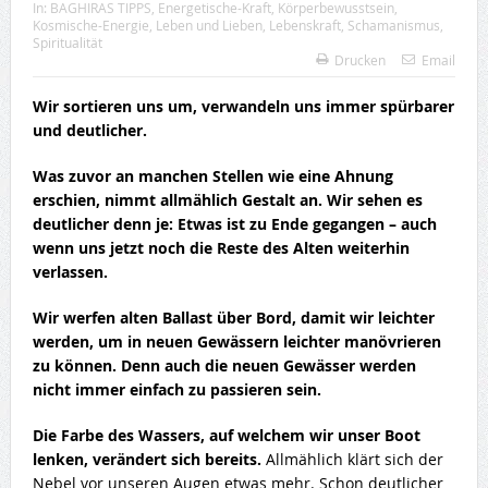
In:
BAGHIRAS TIPPS
,
Energetische-Kraft
,
Körperbewusstsein
,
Kosmische-Energie
,
Leben und Lieben
,
Lebenskraft
,
Schamanismus
,
Spiritualität
Drucken
Email
Wir sortieren uns um, verwandeln uns immer spürbarer
und deutlicher.
Was zuvor an manchen Stellen wie eine Ahnung
erschien, nimmt allmählich Gestalt an. Wir sehen es
deutlicher denn je: Etwas ist zu Ende gegangen – auch
wenn uns jetzt noch die Reste des Alten weiterhin
verlassen.
Wir werfen alten Ballast über Bord, damit wir leichter
werden, um in neuen Gewässern leichter manövrieren
zu können. Denn auch die neuen Gewässer werden
nicht immer einfach zu passieren sein.
Die Farbe des Wassers, auf welchem wir unser Boot
lenken, verändert sich bereits.
Allmählich klärt sich der
Nebel vor unseren Augen etwas mehr. Schon deutlicher