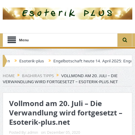
Menu
Esoterik-plus
Engelbotschaft heute 14. April 2025: Engel der Tr
me
HOME
BAGHIRAS TIPPS
VOLLMOND AM 20. JULI – DIE
VERWANDLUNG WIRD FORTGESETZT – ESOTERIK-PLUS.NET
Vollmond am 20. Juli – Die
Verwandlung wird fortgesetzt –
Esoterik-plus.net
Posted By:
admin
on:
Dezember 05, 2020