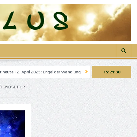
ril 2025: Engel der Wandlung
Engelbotschaft heute 22. März 2025: E
15:21:32
ROGNOSE FÜR