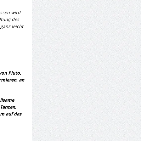
issen wird
altung des
ganz leicht
von Pluto,
rmieren, an
eilsame
 Tanzen,
am auf das