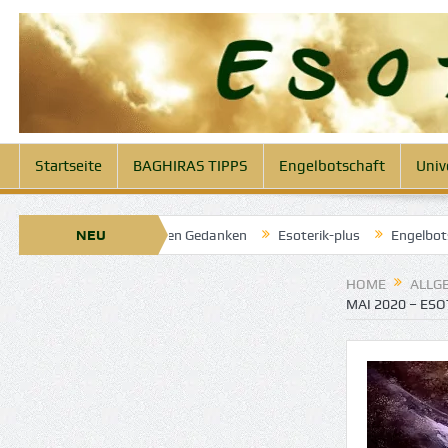
Startseite
BAGHIRAS TIPPS
Engelbotschaft
Univ
Engel der klaren Gedanken
NEU
Esoterik-plus
Engelbotschaft heute 1
HOME
ALLG
MAI 2020 – ESO