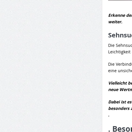
Erkenne de
weiter.
Sehnsu
Die Sehnsuc
Leichtigkei
Die Verbind
eine unsiche
Vielleicht 
neue Wertm
Dabei ist es
besonders a
.
. Beso