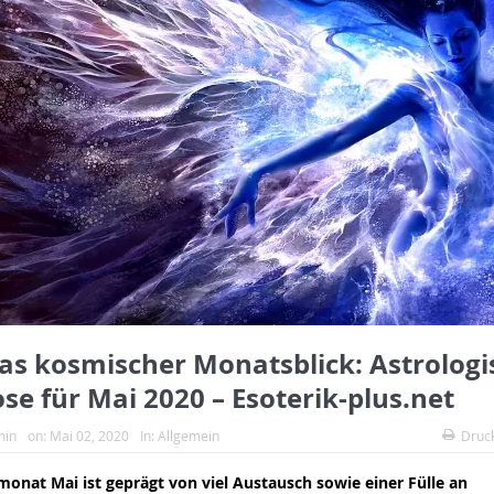
as kosmischer Monatsblick: Astrologi
se für Mai 2020 – Esoterik-plus.net
min
on:
Mai 02, 2020
In:
Allgemein
Druc
nat Mai ist geprägt von viel Austausch sowie einer Fülle an