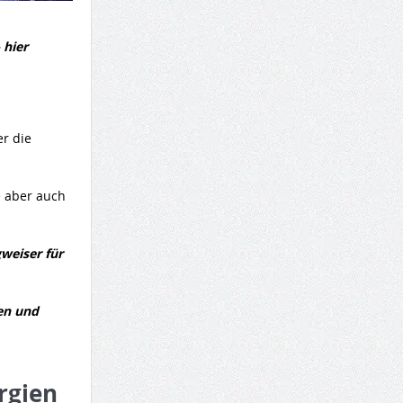
 hier
er die
e aber auch
weiser für
ben und
rgien