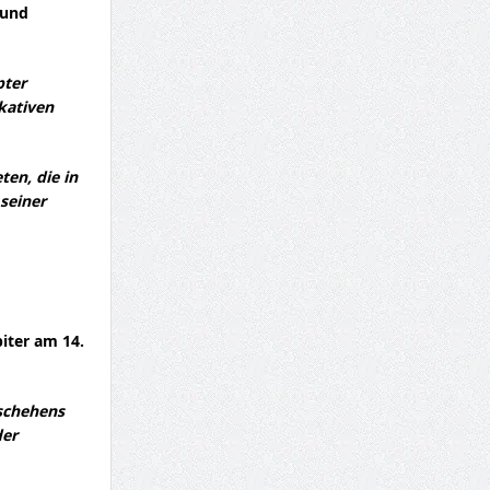
 und
pter
kativen
ten, die in
 seiner
iter am 14.
eschehens
der