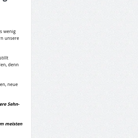
es wenig
ern unsere
illt
den, denn
den, neue
ere Sehn-
 am meisten