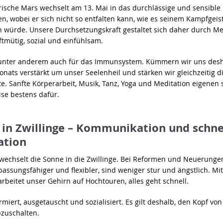
ische Mars wechselt am 13. Mai in das durchlässige und sensible
en, wobei er sich nicht so entfalten kann, wie es seinem Kampfgeis
 würde. Unsere Durchsetzungskraft gestaltet sich daher durch Me
ftmütig, sozial und einfühlsam.
 unter anderem auch für das Immunsystem. Kümmern wir uns des
onats verstärkt um unser Seelenheil und stärken wir gleichzeitig d
e. Sanfte Körperarbeit, Musik, Tanz, Yoga und Meditation eigenen 
ise bestens dafür.
 in Zwillinge – Kommunikation und schne
ation
wechselt die Sonne in die Zwillinge. Bei Reformen und Neuerunge
assungsfähiger und flexibler, sind weniger stur und ängstlich. Mi
arbeitet unser Gehirn auf Hochtouren, alles geht schnell.
rmiert, ausgetauscht und sozialisiert. Es gilt deshalb, den Kopf von 
zuschalten.