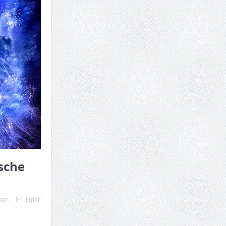
sche
ken
Email