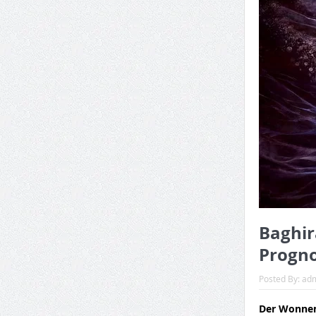
Baghir
Progno
Posted By:
ad
Der Wonnemo