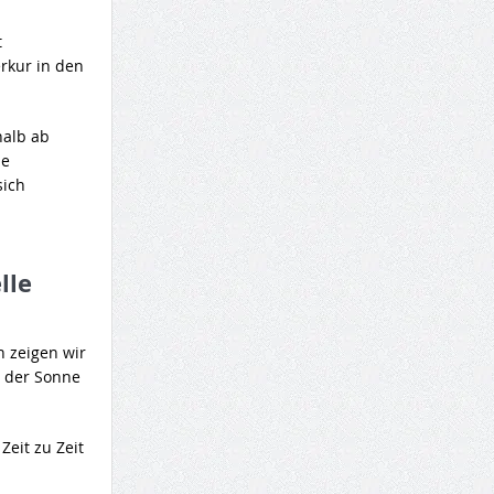
t
rkur in den
halb ab
ie
sich
lle
n zeigen wir
t der Sonne
Zeit zu Zeit