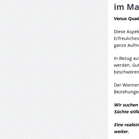
im Ma
Venus Quad
Diese Aspek
Erfreuliche
ganze Aufm
In Bezug au
werden. Gut
beschwören 
Der Wonnemo
Beziehunge
Wir suchen
Süchte still
Eine realis
weiter.
.