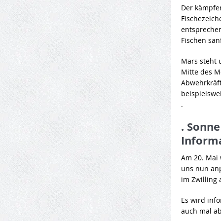
Der kämpfer
Fischezeich
entsprechen
Fischen san
Mars steht
Mitte des M
Abwehrkräft
beispielswe
.
. Sonne
Inform
Am 20. Mai 
uns nun anp
im Zwilling 
Es wird info
auch mal ab