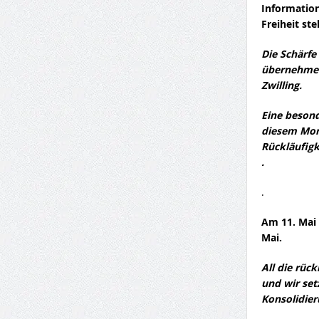
Information
Freiheit ste
Die Schärfe
übernehmen
Zwilling.
Eine besond
diesem Mona
Rückläufigk
.
.
Am 11. Mai 
Mai.
All die rüc
und wir set
Konsolidier