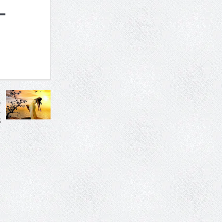
–
e
–
S