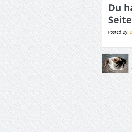
Du h
Seite
Posted By:
B