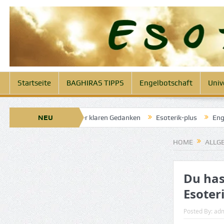
Startseite
BAGHIRAS TIPPS
Engelbotschaft
Univ
23. April 2025: Engel der klaren Gedanken
NEU
Esoterik-plus
Engelbo
HOME
ALLG
Du has
Esoter
Posted By:
ad