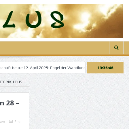
ft heute 12. April 2025: Engel der Wandlung
Engelbotschaft heute 2
19:36:46
OTERIK-PLUS
n 28 –
ken
Email