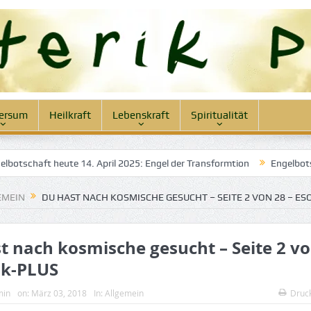
ersum
Heilkraft
Lebenskraft
Spiritualität
tschaft heute 14. April 2025: Engel der Transformtion
Engelbotscha
EMEIN
DU HAST NACH KOSMISCHE GESUCHT – SEITE 2 VON 28 – ES
t nach kosmische gesucht – Seite 2 vo
ik-PLUS
min
on:
März 03, 2018
In:
Allgemein
Druc