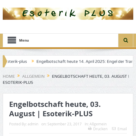
Menu
us
Engelbotschaft heute 14. April 2025: Engel der Transformtion
HOME
ALLGEMEIN
ENGELBOTSCHAFT HEUTE, 03. AUGUST |
ESOTERIK-PLUS
Engelbotschaft heute, 03.
August | Esoterik-PLUS
Posted By:
admin
on:
September 23, 2017
In:
Allgemein
Drucken
Email