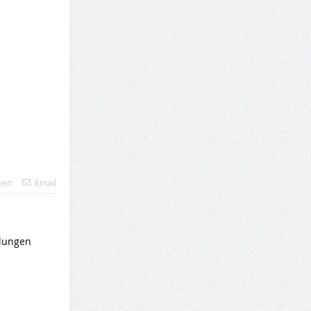
ken
Email
dlungen