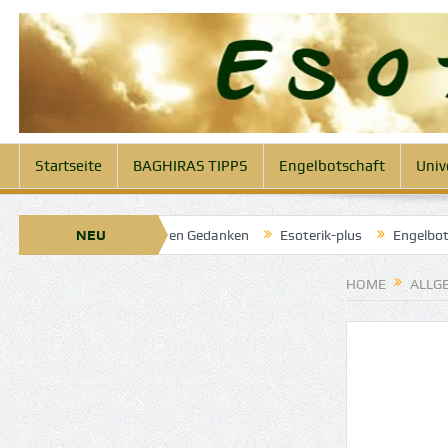
Startseite
BAGHIRAS TIPPS
Engelbotschaft
Univ
 Engel der klaren Gedanken
NEU
Esoterik-plus
Engelbotschaft heute 1
HOME
ALLG