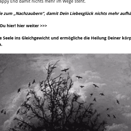
ppy End damit nichts mehr im Wege steht.
le zum „Nachzaubern“, damit Dein Liebesglück nichts mehr aufh
Du hier! hier weiter >>>
e Seele ins Gleichgewicht und ermögliche die Heilung Deiner kör
n.