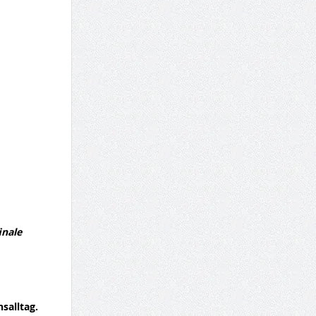
inale
salltag.