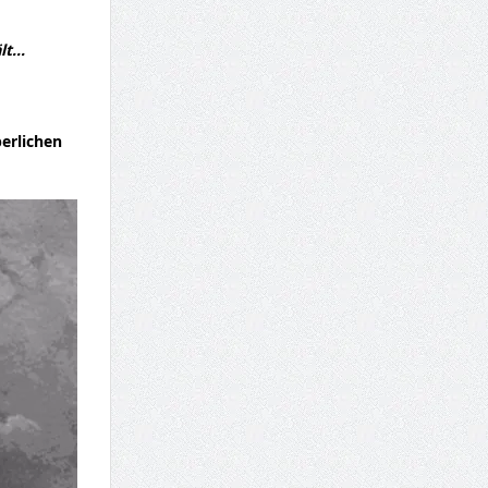
ält…
perlichen