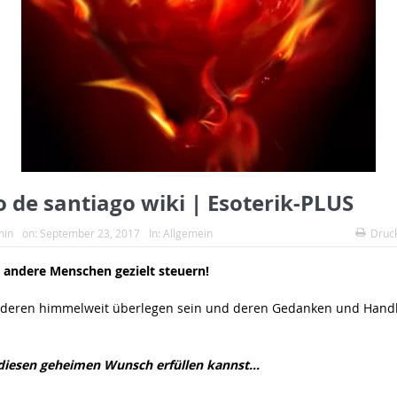
 de santiago wiki | Esoterik-PLUS
min
on:
September 23, 2017
In:
Allgemein
Druc
 andere Menschen gezielt steuern!
anderen himmelweit überlegen sein und deren Gedanken und Han
 diesen geheimen Wunsch erfüllen kannst…