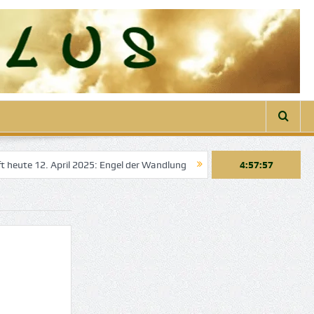
ril 2025: Engel der Wandlung
Engelbotschaft heute 22. März 2025: E
4:57:58