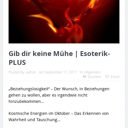
Gib dir keine Mühe | Esoterik-
PLUS
Posted By:
admin
on:
September 17, 2017
In:
Allgemein
Drucken
Email
„Beziehungslosigkeit“ – Der Wunsch, in Beziehungen
gehen zu wollen, aber es irgendwie nicht
hinzubekommen…
Kosmische Energien im Oktober – Das Erkennen von
Wahrheit und Täuschung…