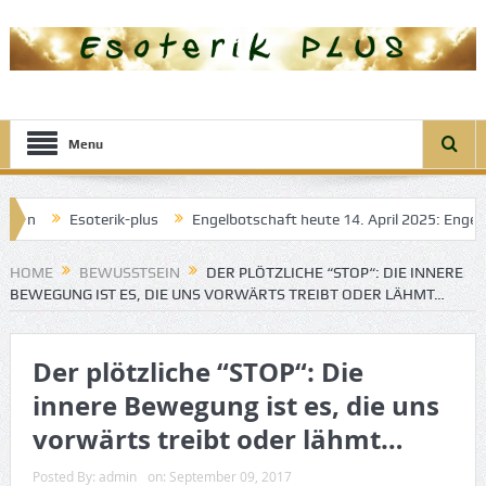
Menu
Esoterik-plus
Engelbotschaft heute 14. April 2025: Engel der Tra
e
HOME
BEWUSSTSEIN
DER PLÖTZLICHE “STOP“: DIE INNERE
BEWEGUNG IST ES, DIE UNS VORWÄRTS TREIBT ODER LÄHMT…
Der plötzliche “STOP“: Die
innere Bewegung ist es, die uns
vorwärts treibt oder lähmt…
Posted By:
admin
on:
September 09, 2017