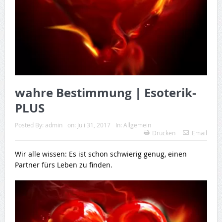
wahre Bestimmung | Esoterik-
PLUS
Posted By:
admin
on:
Juli 31, 2017
In:
Allgemein
Drucken
Email
Wir alle wissen: Es ist schon schwierig genug, einen
Partner fürs Leben zu finden.