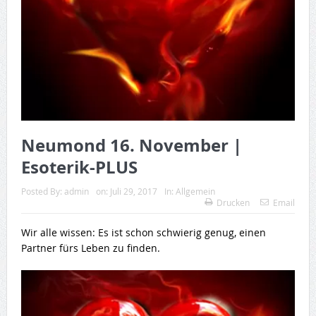
Neumond 16. November |
Esoterik-PLUS
Posted By:
admin
on:
Juli 29, 2017
In:
Allgemein
Drucken
Email
Wir alle wissen: Es ist schon schwierig genug, einen
Partner fürs Leben zu finden.