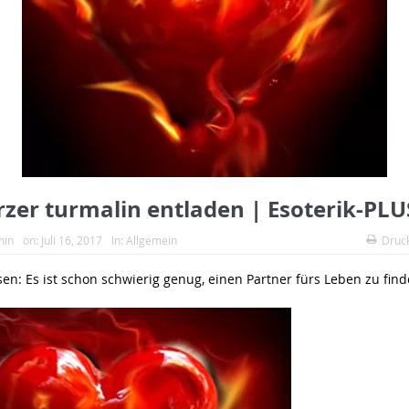
zer turmalin entladen | Esoterik-PLU
min
on:
Juli 16, 2017
In:
Allgemein
Druc
sen: Es ist schon schwierig genug, einen Partner fürs Leben zu find