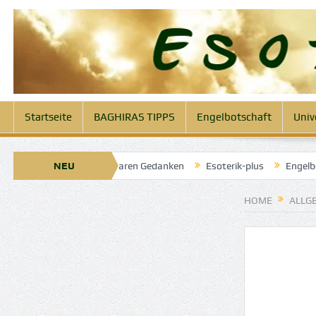
Startseite
BAGHIRAS TIPPS
Engelbotschaft
Univ
ril 2025: Engel der klaren Gedanken
NEU
Esoterik-plus
Engelbotscha
HOME
ALLG