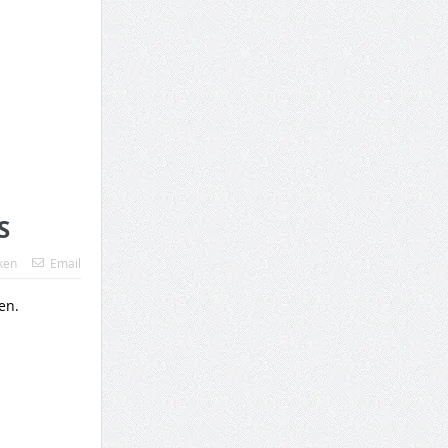
S
ken
Email
en.