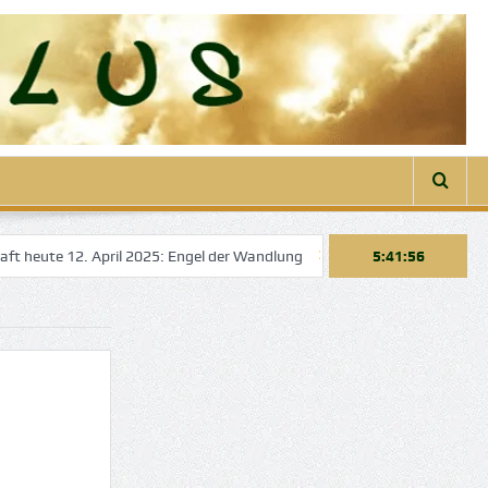
ute 12. April 2025: Engel der Wandlung
Engelbotschaft heute 22. Mä
5:41:57