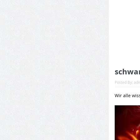
schwar
Posted By:
ad
Wir alle wis