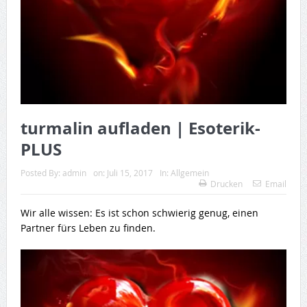
turmalin aufladen | Esoterik-
PLUS
Posted By:
admin
on:
Juli 15, 2017
In:
Allgemein
Drucken
Email
Wir alle wissen: Es ist schon schwierig genug, einen
Partner fürs Leben zu finden.