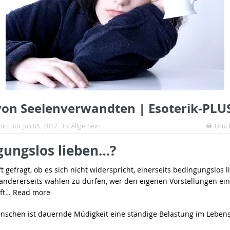
von Seelenverwandten | Esoterik-PLU
min
on:
Juli 05, 2017
In:
Allgemein
Druc
gungslos lieben…?
t gefragt, ob es sich nicht widerspricht, einerseits bedingungslos 
andererseits wählen zu dürfen, wer den eigenen Vorstellungen ein
aft… Read more
enschen ist dauernde Müdigkeit eine ständige Belastung im Lebens-