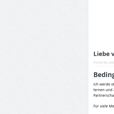
Liebe 
Posted By:
ad
Bedin
Ich werde of
lernen und 
Partnersch
Für viele M