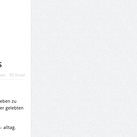
S
ken
Email
lieben zu
er gelebten
 alltag.