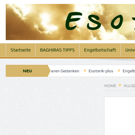
Startseite
BAGHIRAS TIPPS
Engelbotschaft
Univ
pril 2025: Engel der klaren Gedanken
NEU
Esoterik-plus
Engelbotscha
HOME
ALLG