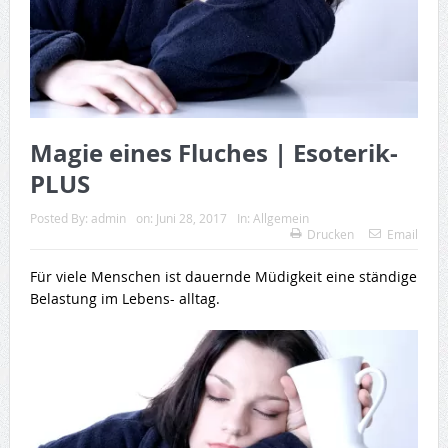
Magie eines Fluches | Esoterik-
PLUS
Posted By:
admin
on:
Juni 28, 2017
In:
Allgemein
Drucken
Email
Für viele Menschen ist dauernde Müdigkeit eine ständige
Belastung im Lebens- alltag.