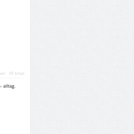
ken
Email
 alltag.