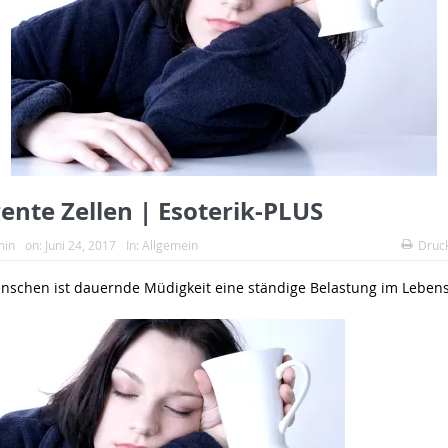
gente Zellen | Esoterik-PLUS
min
on:
Juni 24, 2017
In:
Allgemein
Druc
enschen ist dauernde Müdigkeit eine ständige Belastung im Lebens-