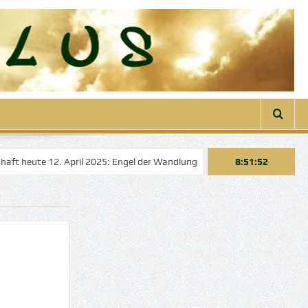
eute 12. April 2025: Engel der Wandlung
Engelbotschaft heute 22. M
8:51:52