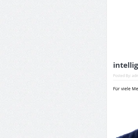
intelli
Posted By:
ad
Für viele M