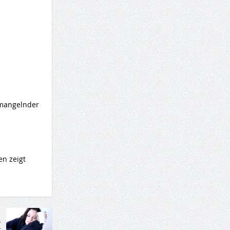
 mangelnder
en zeigt
-