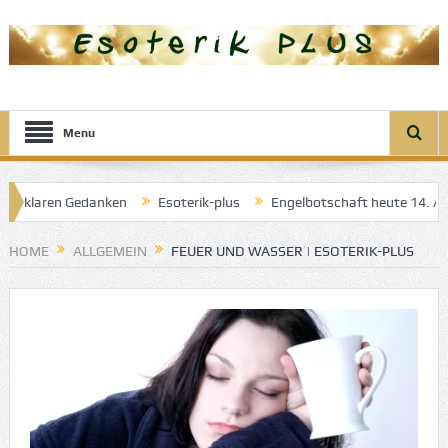
Menu
er klaren Gedanken
Esoterik-plus
Engelbotschaft heute 14. April
gel der guten Träume
HOME
ALLGEMEIN
FEUER UND WASSER | ESOTERIK-PLUS