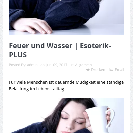
Feuer und Wasser | Esoterik-
PLUS
Posted By:
admin
on:
Juni 09, 2017
In:
Allgemein
Drucken
Email
Für viele Menschen ist dauernde Müdigkeit eine ständige
Belastung im Lebens- alltag.