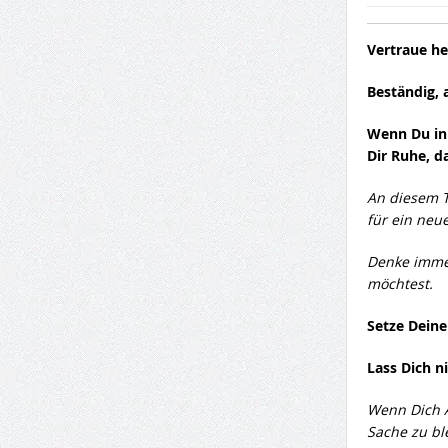
Vertraue he
Beständig, 
Wenn Du in 
Dir Ruhe, d
An diesem T
für ein neue
Denke immer
möchtest.
Setze Deine 
Lass Dich n
Wenn Dich A
Sache zu bl