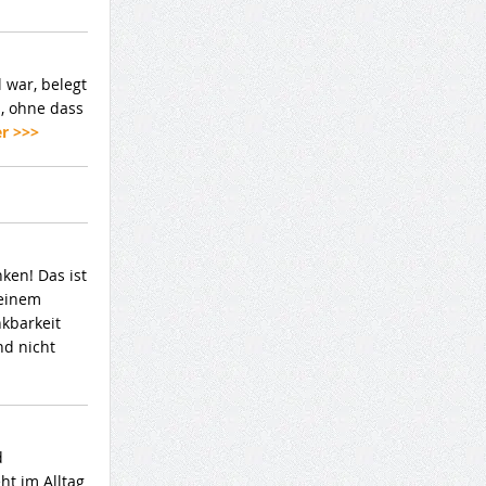
 war, belegt
, ohne dass
er >>>
ken! Das ist
 einem
nkbarkeit
nd nicht
d
ht im Alltag