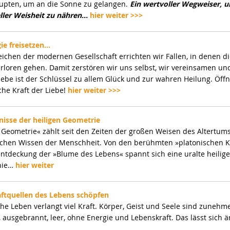
upten, um an die Sonne zu gelangen.
Ein wertvoller Wegweiser, u
eller Weisheit zu nähren…
hier weiter >>>
ie freisetzen…
reichen der modernen Gesellschaft errichten wir Fallen, in denen d
erloren gehen. Damit zerstören wir uns selbst, wir vereinsamen u
Liebe ist der Schlüssel zu allem Glück und zur wahren Heilung. Öffn
che Kraft der Liebe!
hier weiter >>>
isse der heiligen Geometrie
e Geometrie« zählt seit den Zeiten der großen Weisen des Altertu
chen Wissen der Menschheit. Von den berühmten »platonischen K
ntdeckung der »Blume des Lebens« spannt sich eine uralte heilige
inie…
hier weiter
ftquellen des Lebens schöpfen
iche Leben verlangt viel Kraft. Körper, Geist und Seele sind zuneh
, ausgebrannt, leer, ohne Energie und Lebenskraft. Das lässt sich