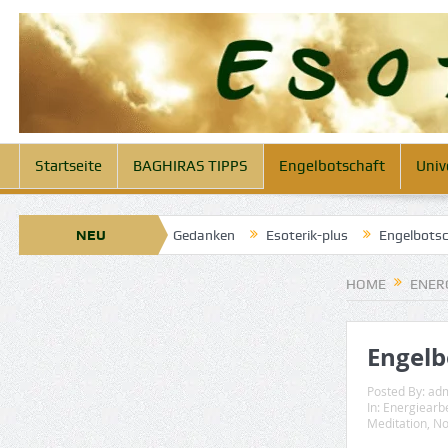
Startseite
BAGHIRAS TIPPS
Engelbotschaft
Univ
ngel der klaren Gedanken
NEU
Esoterik-plus
Engelbotschaft heute 14.
HOME
ENER
Engelb
Posted By:
ad
In:
Energiearbe
Meditation
,
No