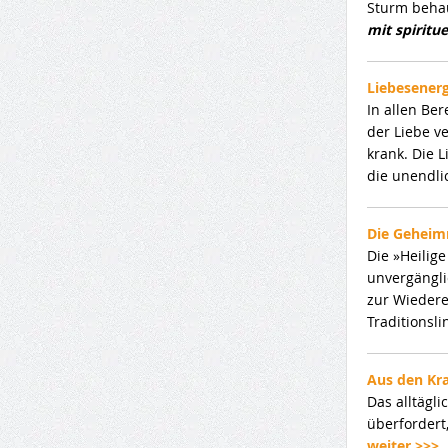
Sturm beha
mit spiritu
Liebesenerg
In allen Be
der Liebe v
krank. Die 
die unendli
Die Geheimn
Die »Heilig
unvergängli
zur Wiedere
Traditionsl
Aus den Kra
Das alltägl
überfordert
weiter >>>