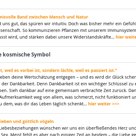
nisvolle Band zwischen Mensch und Natur
t uns gut, das spüren wir intuitiv. Doch was bisher mehr ein Gefühl
issenschaft. So kommunizieren Pflanzen mit unserem Immunsystem
sst wird, und stärken dabei unsere Widerstandskräfte…
hier weit
e kosmische Symbol
, weil es vorbei ist, sondern lächle, weil es passiert ist.“
eben deine Wertschätzung entgegen – und es wird dir Glück schen
der Dankbarkeit. Denn Dankbarkeit ist ein wichtiger Schlüssel zu
eben. Sieh dankbar auf eine gemeinsam verbrachte Zeit zurück. Da
 Aufmerksamkeit weg von allem, was schmerzt, nicht funktioniert u
 zu dem, was dir das Leben täglich schenkt…
hier weiter >>>
ieben und göttlich vögeln
Liebesbeziehungen wünschen wir uns ein überfließendes Herz un
Sex. Meist fehlt es aber nach einiger Zeit an beidem – die Liebe ge