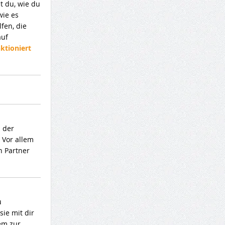
t du, wie du
wie es
fen, die
auf
ktioniert
s der
 Vor allem
n Partner
u
sie mit dir
tem zur