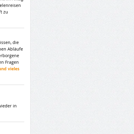
eelenreisen
t zu
issen, die
nen Abläufe
verborgene
ten Fragen
und vieles
wieder in