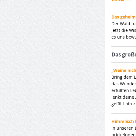
Das geheim
Der Wald tu
jetzt die W
es uns bewu
Das groß
„Weine nicht
Bring dem L
das Wunder 
erfüllten L
lenkt deine
gefällt hin
Himmlisch l
In unseren 
prickelnden 