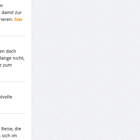
um
 damit zur
rieren.
hier
den doch
lange nicht,
le zum
tvolle
Reise, die
 sich im