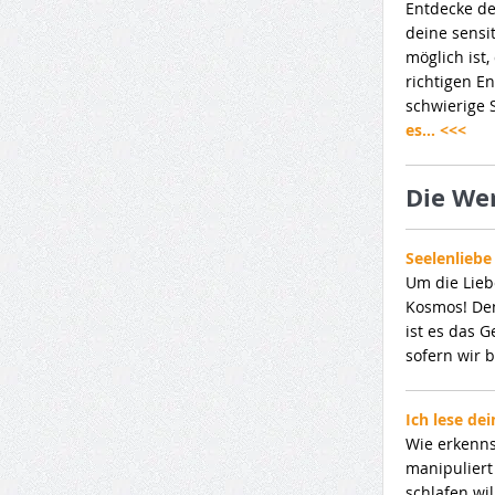
Entdecke de
deine sensi
möglich ist
richtigen E
schwierige 
es… <<<
Die We
Seelenliebe
Um die Lieb
Kosmos! Den
ist es das 
sofern wir 
Ich lese de
Wie erkenns
manipuliert
schlafen wil