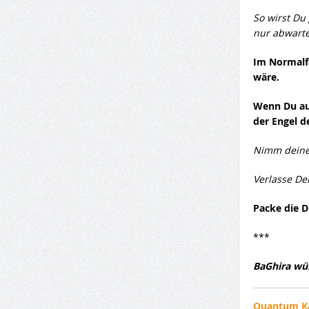
So wirst Du
nur abwartes
Im Normalfa
wäre.
Wenn Du aufg
der Engel d
Nimm deine
Verlasse De
Packe die D
***
BaGhira wün
Quantum Kar