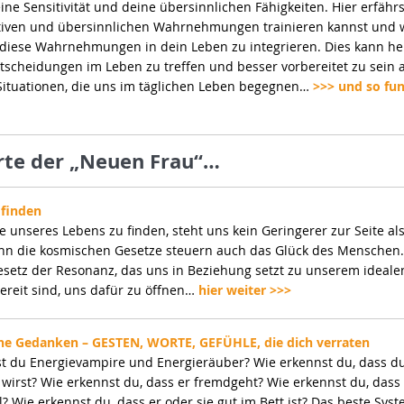
ine Sensitivität und deine übersinnlichen Fähigkeiten. Hier erfährs
tiven und übersinnlichen Wahrnehmungen trainieren kannst und 
, diese Wahrnehmungen in dein Leben zu integrieren. Dies kann hel
ntscheidungen im Leben zu treffen und besser vorbereitet zu sein 
Situationen, die uns im täglichen Leben begegnen…
>>> und so fun
rte der „Neuen Frau“…
 finden
e unseres Lebens zu finden, steht uns kein Geringerer zur Seite al
n die kosmischen Gesetze steuern auch das Glück des Menschen.
Gesetz der Resonanz, das uns in Beziehung setzt zu unserem ideale
bereit sind, uns dafür zu öffnen…
hier weiter >>>
ine Gedanken – GESTEN, WORTE, GEFÜHLE, die dich verraten
t du Energievampire und Energieräuber? Wie erkennst du, dass d
 wirst? Wie erkennst du, dass er fremdgeht? Wie erkennst du, dass 
l? Wie erkennst du, dass er oder sie gut im Bett ist? Das beste Sys