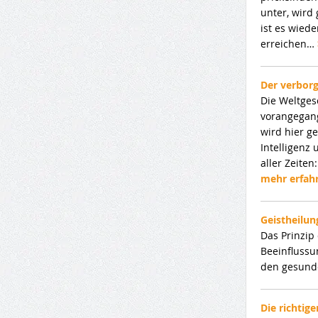
unter, wird 
ist es wied
erreichen…
Der verbor
Die Weltges
vorangegang
wird hier g
Intelligenz
aller Zeite
mehr erfahr
Geistheilun
Das Prinzip 
Beeinflussu
den gesund
Die richtig