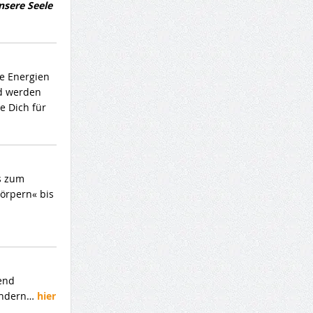
nsere Seele
ie Energien
nd werden
e Dich für
ms zum
örpern« bis
mend
 ändern…
hier