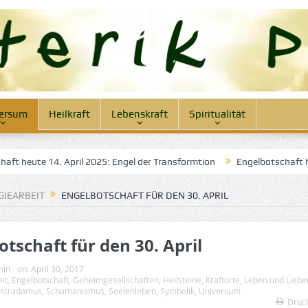
ersum
Heilkraft
Lebenskraft
Spiritualität
 April 2025: Engel der Transformtion
Engelbotschaft heute 12. Apri
GIEARBEIT
ENGELBOTSCHAFT FÜR DEN 30. APRIL
otschaft für den 30. April
min
on:
April 30, 2017
it
,
Engelbotschaft
,
Geheimgesellschaften
,
Heilsteine
,
Kraftorte
,
Leben und Liebe
stradamus
,
Schamanismus
,
Seelenleben
,
Symbolik
,
Universum
Druc