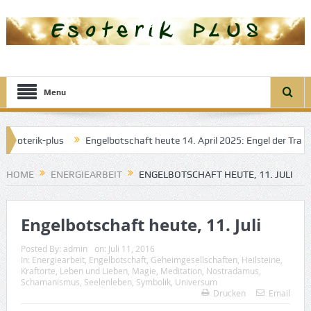
Menu
lus
Engelbotschaft heute 14. April 2025: Engel der Transformtion
HOME
ENERGIEARBEIT
ENGELBOTSCHAFT HEUTE, 11. JULI
Engelbotschaft heute, 11. Juli
Posted By:
admin
on:
Juli 11, 2016
In:
Energiearbeit
,
Engelbotschaft
,
Geheimgesellschaften
,
Heilsteine
,
Kraftorte
,
Leben und Lieben
,
Magie
,
Meditation
,
Nostradamus
,
Schamanismus
,
Seelenleben
,
Symbolik
,
Universum
Drucken
Email